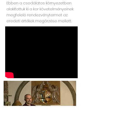
Ebben a csodálatos környezetben
alakítottuk ki a kor követelményeinek
megfelelõ rendezvénytermet az
eredeti értékek megőrzése mellett.