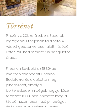
Történet
Pincénk a XXII. kerületben, Budafok
legrégebbi utcájában található. A
védett gesztenyefasor alatt húzódó
Péter Pál utca romantikus hangulatot
áraszt.
Friedrich Seybold az 1880-as
években telepedett Bécsbõl
Budafokra, és alapította meg
pincészetét, amely a
borkereskedelmi cégek nagyjai közé
tartozott. 1883-ban építtette meg a
két párhuzamosan futó pinceágat,
és felette a lakóházat. A kétágú