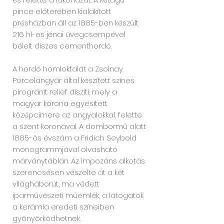
pince előterében kialakított
présházban áll az 1885-ben készült
216 hl-es jénai üvegcsempével
bélelt díszes cementhordó.
A hordó homlokfalát a Zsolnay
Porcelángyár által készített színes
pirogránit relief díszíti, mely a
magyar korona egyesített
középcímere az angyalokkal, felette
a szent koronával. A dombormű alatt
1885-ös évszám a Fridich Seybold
monogrammjával olvasható
márványtáblán. Az impozáns alkotás
szerencsésen vészelte át a két
világháborút, ma védett
iparművészeti műemlék, a látogatók
a kerámia eredeti színeiben
gyönyörködhetnek.