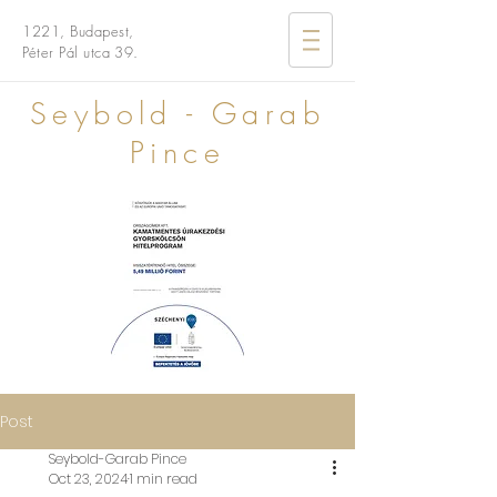
1221,
Budapest,
Péter Pál
utca 39.
Seybold - Garab
Pince
Post
Seybold-Garab Pince
Oct 23, 2024
1 min read