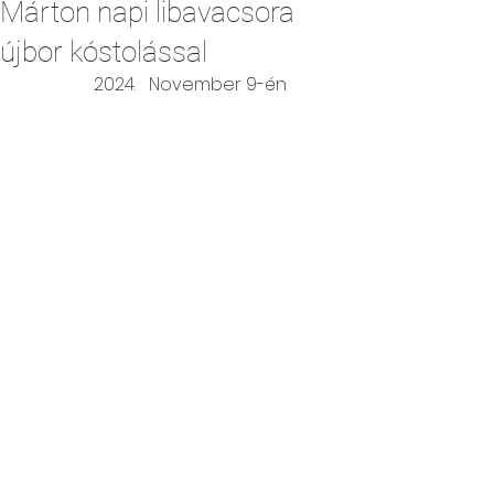
Márton napi libavacsora
újbor kóstolással
November 9-én